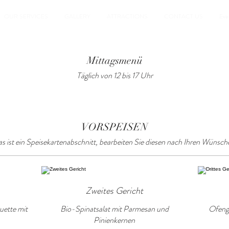
OUR SERVICES
GALLERY
ATTRACTIONS
CONTACT US
Even
Mittagsmenü
Täglich von 12 bis 17 Uhr
VORSPEISEN
s ist ein Speisekartenabschnitt, bearbeiten Sie diesen nach Ihren Wünsch
Zweites Gericht
uette mit
Bio-Spinatsalat mit Parmesan und
Ofenge
Pinienkernen