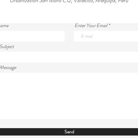
Urbanization San Isidro C12, Vallecito, Arequipa, Peru
 name
Enter Your Email
Subject
 Message
Send