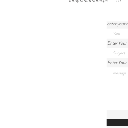
info@minthotel.pe
Yo
enter your
Enter Your 
Enter Your