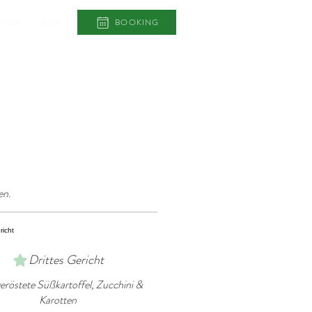
t List
More
BOOKING
en.
Drittes Gericht
röstete Süßkartoffel, Zucchini &
Karotten