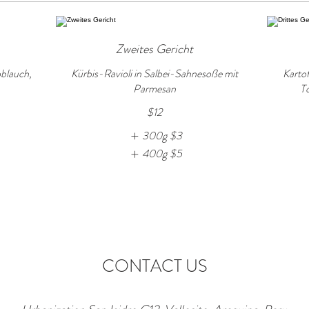
Zweites Gericht
oblauch,
Kürbis-Ravioli in Salbei-Sahnesoße mit
Kartof
Parmesan
To
$12
300g
$3
400g
$5
CONTACT US