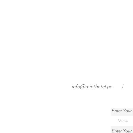
info@minthotel.pe
I
Enter Your
Enter Your 