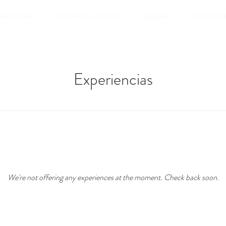
ABITACIONES
NUESTROS SERVICIOS
GALERIA
ATRACCION
Experiencias
We're not offering any experiences at the moment. Check back soon.