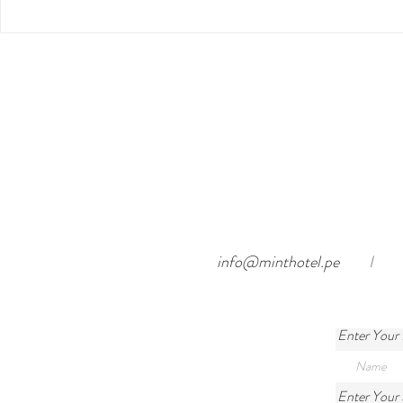
info@minthotel.pe
I
Enter Your
Enter Your 